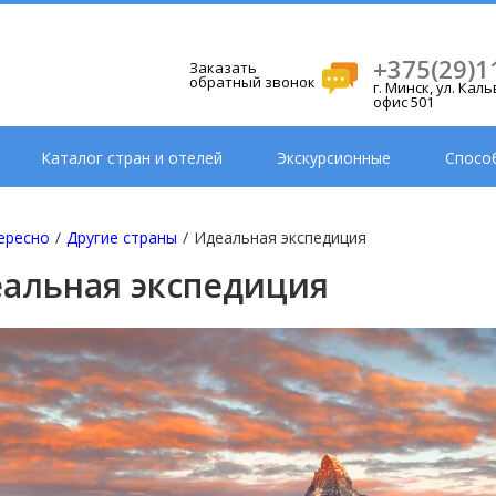
+375(29)1
Заказать
обратный звонок
г. Минск, ул. Кал
офис 501
Каталог стран и отелей
Экскурсионные
Спосо
ересно
/
Другие страны
/
Идеальная экспедиция
альная экспедиция