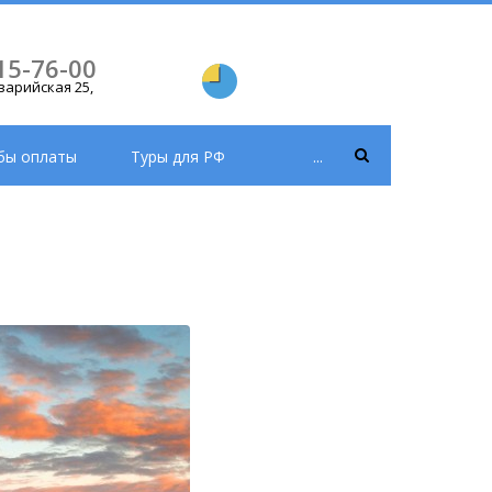
15-76-00
ьварийская 25,
бы оплаты
Туры для РФ
...