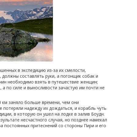
шенных в экспедицию из-за их смелости,
 должны составлять руки, а погонщик собак и
жчин необходимо взять в путешествие женщин;
 а по силе и выносливости зачастую им почти не
0 км заняло больше времени, чем они
же потеряли надежду их дождаться, и корабль чуть
иции, в которую он ушел на лодке в залив Боудн.
езультате несчастного случая, но позднее намекал
а постоянных притеснений со стороны Пири и его