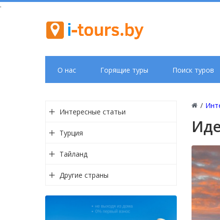
.
О нас
Горящие туры
Поиск туров
/
Инт
Интересные статьи
Иде
Турция
Тайланд
Другие страны