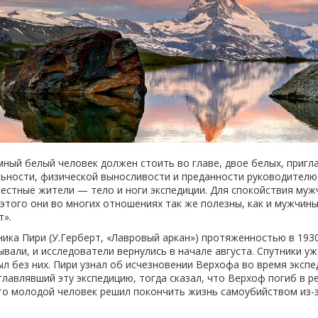
мный белый человек должен стоить во главе, двое белых, пригла
ьности, физической выносливости и преданности руководителю,
местные жители — тело и ноги экспедиции. Для спокойствия му
этого они во многих отношениях так же полезны, как и мужчины,
т».
ника Пири (У.Герберт, «Лавровый аркан») протяженностью в 193
ывали, и исследователи вернулись в начале августа. Спутники у
л без них. Пири узнал об исчезновении Верхофа во время экспед
зглавлявший эту экспедицию, тогда сказал, что Верхоф погиб в р
что молодой человек решил покончить жизнь самоубийством из-з