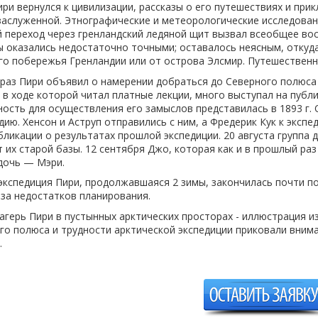
ири вернулся к цивилизации, рассказы о его путешествиях и при
заслуженной. Этнографические и метеорологические исследовани
й переход через гренландский ледяной щит вызвал всеобщее вос
ы оказались недостаточно точными; оставалось неясным, откуд
го побережья Гренландии или от острова Элсмир. Путешественни
 раз Пири объявил о намерении добраться до Северного полюса
, в ходе которой читал платные лекции, много выступал на публ
ость для осуществления его замыслов представилась в 1893 г. О
ию. Хенсон и Аструп отправились с ним, а Фредерик Кук к экспе
бликации о результатах прошлой экспедиции. 20 августа группа 
 их старой базы. 12 сентября Джо, которая как и в прошлый раз
дочь — Мэри.
экспедиция Пири, продолжавшаяся 2 зимы, закончилась почти по
-за недостатков планирования.
Лагерь Пири в пустынных арктических просторах - иллюстрация 
го полюса и трудности арктической экспедиции приковали вним
.