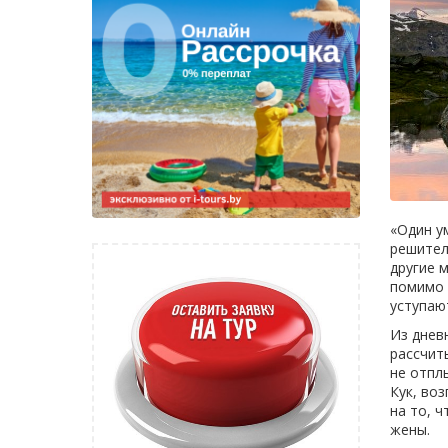
«Один у
решител
другие 
помимо 
уступаю
Из днев
рассчит
не отплы
Кук, во
на то, 
жены.