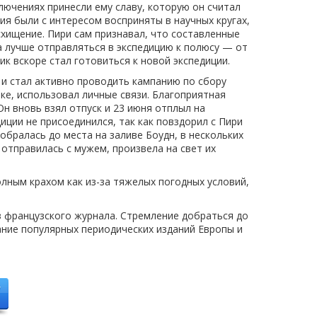
ключениях принесли ему славу, которую он считал
я были с интересом восприняты в научных кругах,
хищение. Пири сам признавал, что составленные
а лучше отправляться в экспедицию к полюсу — от
к вскоре стал готовиться к новой экспедиции.
 и стал активно проводить кампанию по сбору
ике, использовал личные связи. Благоприятная
н вновь взял отпуск и 23 июня отплыл на
диции не присоединился, так как повздорил с Пири
добралась до места на заливе Боудн, в нескольких
 отправилась с мужем, произвела на свет их
лным крахом как из-за тяжелых погодных условий,
из французского журнала. Стремление добраться до
ание популярных периодических изданий Европы и