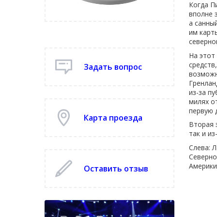
Когда П
вполне 
а санны
им карт
северно
На этот
средств
Задать вопрос
возможн
Гренланд
из-за пу
милях от
первую 
Карта проезда
Вторая 
так и из
Слева: 
Северно
Америки
Оставить отзыв