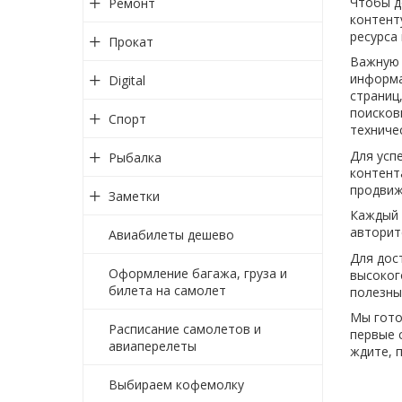
Чтобы д
Ремонт
контент
ресурса
Прокат
Важную 
информа
Digital
страниц
поисков
Спорт
техниче
Для усп
Рыбалка
контент
продвиж
Заметки
Каждый 
авторит
Авиабилеты дешево
Для дос
Оформление багажа, груза и
высоког
билета на самолет
полезны
Мы гото
Расписание самолетов и
первые 
авиаперелеты
ждите, 
Выбираем кофемолку