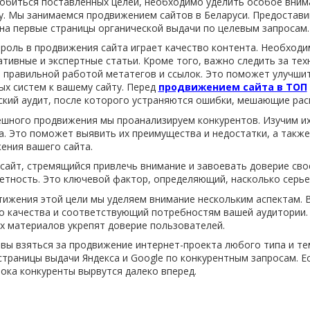
обиться поставленных целей, необходимо уделить особое внима
у. Мы занимаемся продвижением сайтов в Беларуси. Предостав
 на первые страницы органической выдачи по целевым запросам
роль в продвижения сайта играет качество контента. Необходи
тивные и экспертные статьи. Кроме того, важно следить за тех
, правильной работой метатегов и ссылок. Это поможет улучши
ых систем к вашему сайту. Перед
продвижением сайта в ТОП
ский аудит, после которого устраняются ошибки, мешающие рас
ешного продвижения мы проанализируем конкурентов. Изучим их
а. Это поможет выявить их преимущества и недостатки, а такж
ения вашего сайта.
сайт, стремящийся привлечь внимание и завоевать доверие сво
етность. Это ключевой фактор, определяющий, насколько серье
тижения этой цели мы уделяем внимание нескольким аспектам. 
о качества и соответствующий потребностям вашей аудитории.
х материалов укрепят доверие пользователей.
вы взяться за продвижение интернет-проекта любого типа и т
страницы выдачи Яндекса и Google по конкурентным запросам. Ес
пока конкуренты вырвутся далеко вперед.