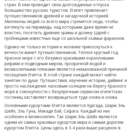
стран. В нем проводит свои долгожданные отпуска
большинство русских туристов. Египет привлекает
путешественников древней и загадочной историей.
Миллионы людей со всего мира стремятся сюда, чтобы
взглянуть на пирамиды, над которыми даже время не
властно, посетить древние храмы и долину Царей с
гробницами известных еще со школьной скамьи фараонов.
Однако не только история и желание прикоснуться к
вечности манит путешественников. Теплое круглый год
Красное море с его безумно красивыми коралловыми
рифами и подводным миром, прозрачной водой и
великолепными пляжами является немаловажной причиной
посещения Египта. В этой стране каждый может найти
занятие по душе. Путешествия, изучение истории, дайвинг и
просто наслаждение ласковым солнцем на берегу Красного
моря в совокупности с безупречным сервисом египетских
гостиниц заставляет возвращаться туда снова и снова.
Основными курортами Египта являются Хургада, Шарм Эль
Шейх, Эль Гуна, Макади Бэй, Сафага. Каждый из них
особенен и великолепен. Так Шарм Эль Шейх является
одним из самых красивых курортов мира и самым дорогим
курортом Египта. Цены здесь в 3-4 раза выше расценок в