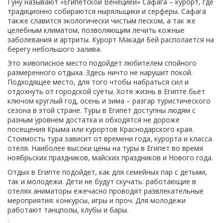
Гуну называют «Египетской Венецией» Сафага – курорт, где
традиционно собираются ныряльщики и серферы. Сафага
также славится экологически чистым песком, а так же
целебным климатом, позволяющим лечить кожные
заболевания и артриты. Курорт Макади Бей располается на
берегу небольшого залива.
Это живописное место подойдет любителем спойного
размеренного отдыха. Здесь ничто не нарушит покой.
Подходящее место, для того чтобы набраться сил и
отдохнуть от городской суеты. Хотя жизнь в Египте бьет
ключом круглый год, осень и зима – разгар туристического
сезона в этой стране. Туры в Египет доступны людям с
разным уровнем достатка и обходятся не дороже
посещения Крыма или курортов Краснодарского края.
Стоимость тура зависит от времени года, курорта и класса
отеля. Наиболее высоки цены на туры в Египет во время
ноябрьских праздников, майских праздников и Нового года.
Отдых в Египте подойдет, как для семейных пар с детьми,
так и молодежи. Дети не будут скучать: работающие в
отелях аниматоры ежечасно проводят развлекательные
мероприятия: конкурсы, игры и проч. Для молодежи
работают танцполы, клубы и бары.