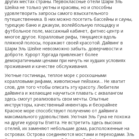
других местах страны. Первоклассные отели Шарм Эль
Шейха не только уютны и красивы, но и способны
удовлетворить запросы самого взыскательного
путешественника. В них можно посетить бассейны и сауны,
турецкую баню и джакузи, волейбольную площадку и
футбольное поле, массажный кабинет, фитнес-центр и
многое другое. Коралловые рифы, тянущиеся вдоль
пляжной полосы, поражают своей красотой. Дайвинг в
Шарм Эль Шейхе невозможно забыть. доверчивости и
доброте. Курорт Хургада привлекает более
демократичными ценами при ничуть ни худших условиях
проживания и качестве обслуживания.
Уютные гостиницы, теплое море с роскошными
коралловыми рифами, живописные пейзажи… Не хватит
слов, для того чтобы описать эту красоту. Любители
дайвинга и желающие научиться плавать с аквалангом
здесь смогут реализовать свои мечты. Опытные
инструкторы, качественный инвентарь и бескрайнее
Красное море способствуют получению от дайвинга
максимального удовольствия. Уютная Эль Гуна не похожа
на другие курорты Египта. Не встретить здесь высоких
отелей, их заменяют небольшие дома, расположенные на
островах. Острова соединяются мостами и переходами. Эль