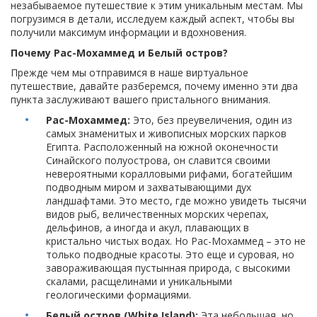
незабываемое путешествие к этим уникальным местам. Мы
погрузимся в детали, исследуем каждый аспект, чтобы вы
получили максимум информации и вдохновения.
Почему Рас-Мохаммед и Белый остров?
Прежде чем мы отправимся в наше виртуальное
путешествие, давайте разберемся, почему именно эти два
пункта заслуживают вашего пристального внимания.
Рас-Мохаммед:
Это, без преувеличения, один из
самых знаменитых и живописных морских парков
Египта. Расположенный на южной оконечности
Синайского полуострова, он славится своими
невероятными коралловыми рифами, богатейшим
подводным миром и захватывающими дух
ландшафтами. Это место, где можно увидеть тысячи
видов рыб, величественных морских черепах,
дельфинов, а иногда и акул, плавающих в
кристально чистых водах. Но Рас-Мохаммед – это не
только подводные красоты. Это еще и суровая, но
завораживающая пустынная природа, с высокими
скалами, расщелинами и уникальными
геологическими формациями.
Белый остров (White Island):
Эта небольшая, но