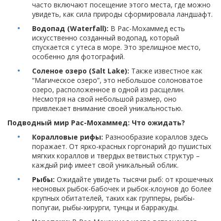
часто включают посещение этого места, где можно
увидеть, как сила природы сформировала ландшафт.
Водопад (Waterfall):
В Рас-Мохаммед есть
искусственно созданный водопад, который
спускается с утеса в море. Это зрелищное место,
особенно для фотографий.
Соленое озеро (Salt Lake):
Также известное как
“Магическое озеро”, это небольшое солоноватое
озеро, расположенное в одной из расщелин.
Несмотря на свой небольшой размер, оно
привлекает внимание своей уникальностью.
Подводный мир Рас-Мохаммед: Что ожидать?
Коралловые рифы:
Разнообразие кораллов здесь
поражает. От ярко-красных горгонарий до пушистых
мягких кораллов и твердых ветвистых структур –
каждый риф имеет свой уникальный облик.
Рыбы:
Ожидайте увидеть тысячи рыб: от крошечных
неоновых рыбок-бабочек и рыбок-клоунов до более
крупных обитателей, таких как групперы, рыбы-
попугаи, рыбы-хирурги, тунцы и барракуды.