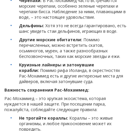
Черепахи:
В Рас-Мохаммед часто встречаются
морские черепахи, особенно зеленые черепахи и
черепахи бисса. Наблюдение за ними, плавающими в
воде, – это настоящее удовольствие.
Дельфины:
Хотя это не всегда гарантировано, есть
шанс увидеть стаи дельфинов, играющих в воде.
Другие морские обитатели:
Помимо
перечисленных, можно встретить скатов,
осьминогов, мурен, а также разнообразных
беспозвоночных, таких как морские звезды и ежи.
Круизные лайнеры и затонувшие
корабли:
Помимо рифа Иоланда, в окрестностях
Рас-Мохаммед есть и другие интересные места для
дайверов, включая затонувшие суда.
Важность сохранения Рас-Мохаммед:
Рас-Мохаммед – это хрупкая экосистема, которая
нуждается в нашей защите. При посещении парка,
пожалуйста, соблюдайте следующие правила:
Не трогайте кораллы:
Кораллы – это живые
организмы, и любое прикосновение может их
повредить.