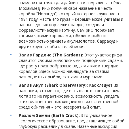
знаменитая точка для дайвинга и снорклинга в Рас-
Мохаммед. Риф получил свое название в честь
корабля “Иоланда”, который потерпел крушение в
1981 году. Часть его груза – керамические унитазы и
ванны – до сих пор лежит на дне, создавая
сюрреалистическую картину. Сам риф поражает
своими яркими кораллами, обилием рыбы и
возможностью увидеть акул-молотов, барракуд и
других крупных обитателей моря.
Залив Гарденс (The Gardens):
Этот участок рифа
славится своими живописными подводными садами,
где растут разнообразные виды мягких и твердых
кораллов. Здесь можно наблюдать за стаями
разноцветных рыбок, скатами и муренами.
Залив Акул (Shark Observatory):
Как следует из
названия, это место, где есть шанс встретить акул.
Хотя это не гарантировано, возможность увидеть
этих величественных хищников в их естественной
среде обитания – это невероятный опыт.
Разлом Земли (Earth Crack):
Это уникальное
геологическое образование, представляющее собой
глубокую расщелину в скале. Наземные экскурсии